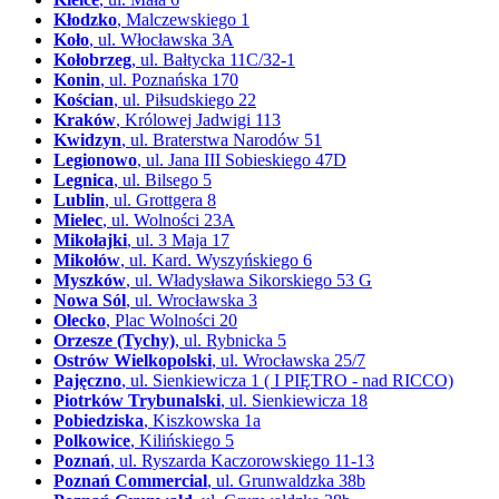
Kłodzko
, Malczewskiego 1
Koło
, ul. Włocławska 3A
Kołobrzeg
, ul. Bałtycka 11C/32-1
Konin
, ul. Poznańska 170
Kościan
, ul. Piłsudskiego 22
Kraków
, Królowej Jadwigi 113
Kwidzyn
, ul. Braterstwa Narodów 51
Legionowo
, ul. Jana III Sobieskiego 47D
Legnica
, ul. Bilsego 5
Lublin
, ul. Grottgera 8
Mielec
, ul. Wolności 23A
Mikołajki
, ul. 3 Maja 17
Mikołów
, ul. Kard. Wyszyńskiego 6
Myszków
, ul. Władysława Sikorskiego 53 G
Nowa Sól
, ul. Wrocławska 3
Olecko
, Plac Wolności 20
Orzesze (Tychy)
, ul. Rybnicka 5
Ostrów Wielkopolski
, ul. Wrocławska 25/7
Pajęczno
, ul. Sienkiewicza 1 ( I PIĘTRO - nad RICCO)
Piotrków Trybunalski
, ul. Sienkiewicza 18
Pobiedziska
, Kiszkowska 1a
Polkowice
, Kilińskiego 5
Poznań
, ul. Ryszarda Kaczorowskiego 11-13
Poznań Commercial
, ul. Grunwaldzka 38b