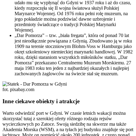
udało mu się wypłynąć do Gdyni w 1937 roku i aż do czasu,
kiedy rozpoczęła się II wojna światowa służył Polskiej
Marynarce Wojennej. Od 1976 roku pełni rolę muzeum, na
jego pokładzie można podziwiać dawne uzbrojenie i
przedmioty świadczące o tradycji Polskiej Marynarki
Wojennej.
„Dar Pomorza” – tzw. „biała fregata”, która od ponad 70 lat
jest nieodłącznie powiązana z Gdynią. Zbudowano ją w roku
1909 na terenie stoczniowym Blohm-Voss w Hamburgu jako
okręt szkoleniowy niemieckiej marynarki handlowej. W 1982
roku, dzięki staraniom wszystkich miłośników statku, „Dar
Pomorza” przekazano Centralnemu Muzeum Morskiemu. 27
maja 1983 roku ten jeden z najbardziej okazałych i najlepiej
zachowanych żaglowców na świecie stał się muzeum.
fot. pixabay.com
Inne ciekawe obiekty i atrakcje
Warto odwiedzić port w Gdyni. W czasie letnich wakacji można
skorzystać tutaj z szerokiej oferty różnego rodzaju rejsów
wycieczkowych po Zatoce. Swoją siedzibę na skwerze ma także
Akademia Morska (WSM), a na tyłach jej budynku znajduje się port
jachtowy. Może on pomieścić około 200 jednostek, z czego ponad