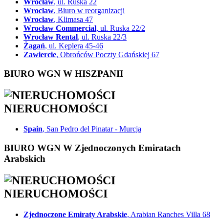
Wrocław
, ul. Ruska 22
Wrocław
, Biuro w reorganizacji
Wrocław
, Klimasa 47
Wrocław Commercial
, ul. Ruska 22/2
Wrocław Rental
, ul. Ruska 22/3
Żagań
, ul. Keplera 45-46
Zawiercie
, Obrońców Poczty Gdańskiej 67
BIURO WGN W HISZPANII
NIERUCHOMOŚCI
Spain
, San Pedro del Pinatar - Murcja
BIURO WGN W Zjednoczonych Emiratach
Arabskich
NIERUCHOMOŚCI
Zjednoczone Emiraty Arabskie
, Arabian Ranches Villa 68