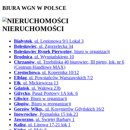
BIURA WGN W POLSCE
NIERUCHOMOŚCI
Białystok
, ul. Legionowa 9/1 Lokal 3
Bolesławiec
, ul. Zgorzelecka 34
Bolesławiec Rynek Pierwotny
, biuro w organizacji
Brodnica
, ul. Wyspiańskiego 10
Chrzanów
, ul. Trzebińska 40 biurowiec, III piętro, lok. nr 6
(Centrum Handlowe MAX)
Częstochowa
, ul. Kopernika 10/12
Elbląg
, ul. Powstańców Warszawskich 7/2
Ełk
, ul. Mickiewicza 13
Gdańsk
, ul. Wałowa 23b
Giżycko
, Pasaż Portowy 1A lok. 6
Gliwice
, Biuro w organizacji
Głogów
, Biuro w reorganizacji
Gorzów Wlkp.
, ul. Kosynierów Gdyńskich 16/2
Inowrocław
, Poznańska 15 lok.23
Jaworzno
, ul. Świętej Barbary 1
Kalisz
, ul. Lipowa 17-21 lok 1
Kielce
, ul. Mała 6