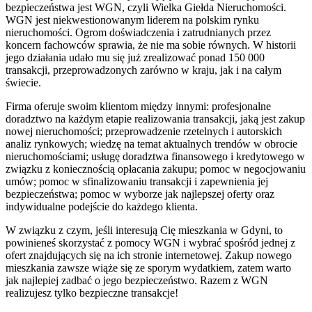
bezpieczeństwa jest WGN, czyli Wielka Giełda Nieruchomości.
WGN jest niekwestionowanym liderem na polskim rynku
nieruchomości. Ogrom doświadczenia i zatrudnianych przez
koncern fachowców sprawia, że nie ma sobie równych. W historii
jego działania udało mu się już zrealizować ponad 150 000
transakcji, przeprowadzonych zarówno w kraju, jak i na całym
świecie.
Firma oferuje swoim klientom między innymi: profesjonalne
doradztwo na każdym etapie realizowania transakcji, jaką jest zakup
nowej nieruchomości; przeprowadzenie rzetelnych i autorskich
analiz rynkowych; wiedzę na temat aktualnych trendów w obrocie
nieruchomościami; usługę doradztwa finansowego i kredytowego w
związku z koniecznością opłacania zakupu; pomoc w negocjowaniu
umów; pomoc w sfinalizowaniu transakcji i zapewnienia jej
bezpieczeństwa; pomoc w wyborze jak najlepszej oferty oraz
indywidualne podejście do każdego klienta.
W związku z czym, jeśli interesują Cię mieszkania w Gdyni, to
powinieneś skorzystać z pomocy WGN i wybrać spośród jednej z
ofert znajdujących się na ich stronie internetowej. Zakup nowego
mieszkania zawsze wiąże się ze sporym wydatkiem, zatem warto
jak najlepiej zadbać o jego bezpieczeństwo. Razem z WGN
realizujesz tylko bezpieczne transakcje!