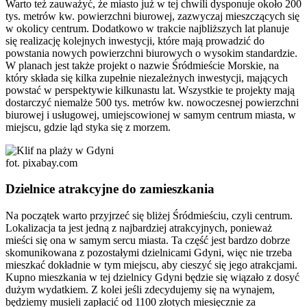
Warto też zauważyć, że miasto już w tej chwili dysponuje około 200
tys. metrów kw. powierzchni biurowej, zazwyczaj mieszczących się
w okolicy centrum. Dodatkowo w trakcie najbliższych lat planuje
się realizację kolejnych inwestycji, które mają prowadzić do
powstania nowych powierzchni biurowych o wysokim standardzie.
W planach jest także projekt o nazwie Śródmieście Morskie, na
który składa się kilka zupełnie niezależnych inwestycji, mających
powstać w perspektywie kilkunastu lat. Wszystkie te projekty mają
dostarczyć niemalże 500 tys. metrów kw. nowoczesnej powierzchni
biurowej i usługowej, umiejscowionej w samym centrum miasta, w
miejscu, gdzie ląd styka się z morzem.
fot. pixabay.com
Dzielnice atrakcyjne do zamieszkania
Na początek warto przyjrzeć się bliżej Śródmieściu, czyli centrum.
Lokalizacja ta jest jedną z najbardziej atrakcyjnych, ponieważ
mieści się ona w samym sercu miasta. Ta część jest bardzo dobrze
skomunikowana z pozostałymi dzielnicami Gdyni, więc nie trzeba
mieszkać dokładnie w tym miejscu, aby cieszyć się jego atrakcjami.
Kupno mieszkania w tej dzielnicy Gdyni będzie się wiązało z dosyć
dużym wydatkiem. Z kolei jeśli zdecydujemy się na wynajem,
będziemy musieli zapłacić od 1100 złotych miesięcznie za