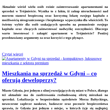
Aktualnie wśród wielu osób rośnie zainteresowanie apartamentami na
sprzedaż w Trójmieście. Wynika to z faktu, iż zakup nieruchomości nad
morzem stanowi bezpieczną oraz korzystną lokatę swojego kapitalu z
możliwością nieograniczonego i bezpłatnego wypoczynku dla właścicieli. To
świetny wybór dla osób szukających sposobu na pomnożenie swojego
kapitału oraz chcących zainwestować nadwyżkę oszczędności. Dlaczego
warto inwestować i zakupić apartament w Trójmieście? Poniżej
przedstawiamy argumenty za oraz korzyści z tego płynące.
Czytaj więcej
Mieszkania na sprzedaż w Gdyni – co
oferują deweloperzy?
Miasto Gdynia, jest jednym z silnej rozwijających się miast w Polsce, dlatego
też aktualnie ma do zaoferowania rozbudowaną ofertę mieszkań na
sprzedaż. Lokalizacja w bezpośrednim sąsiedztwie Morza Bałtyckiego,
nowoczesne zaplecze naukowe, badawcze oraz poczucie bezpieczeństwa
sprawia, że Gdynia jest jednym z miejsc, w których żyje się najlepiej.