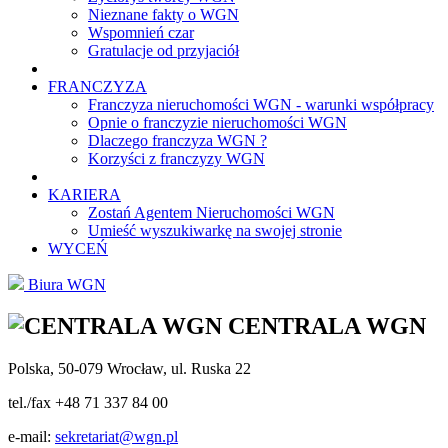
Nieznane fakty o WGN
Wspomnień czar
Gratulacje od przyjaciół
FRANCZYZA
Franczyza nieruchomości WGN - warunki współpracy
Opnie o franczyzie nieruchomości WGN
Dlaczego franczyza WGN ?
Korzyści z franczyzy WGN
KARIERA
Zostań Agentem Nieruchomości WGN
Umieść wyszukiwarkę na swojej stronie
WYCEŃ
Biura WGN
CENTRALA WGN
Polska, 50-079 Wrocław, ul. Ruska 22
tel./fax +48 71 337 84 00
e-mail:
sekretariat@wgn.pl