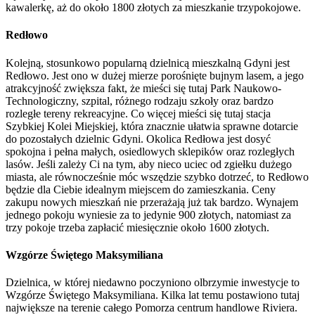
kawalerkę, aż do około 1800 złotych za mieszkanie trzypokojowe.
Redłowo
Kolejną, stosunkowo popularną dzielnicą mieszkalną Gdyni jest
Redłowo. Jest ono w dużej mierze porośnięte bujnym lasem, a jego
atrakcyjność zwiększa fakt, że mieści się tutaj Park Naukowo-
Technologiczny, szpital, różnego rodzaju szkoły oraz bardzo
rozległe tereny rekreacyjne. Co więcej mieści się tutaj stacja
Szybkiej Kolei Miejskiej, która znacznie ułatwia sprawne dotarcie
do pozostałych dzielnic Gdyni. Okolica Redłowa jest dosyć
spokojna i pełna małych, osiedlowych sklepików oraz rozległych
lasów. Jeśli zależy Ci na tym, aby nieco uciec od zgiełku dużego
miasta, ale równocześnie móc wszędzie szybko dotrzeć, to Redłowo
będzie dla Ciebie idealnym miejscem do zamieszkania. Ceny
zakupu nowych mieszkań nie przerażają już tak bardzo. Wynajem
jednego pokoju wyniesie za to jedynie 900 złotych, natomiast za
trzy pokoje trzeba zapłacić miesięcznie około 1600 złotych.
Wzgórze Świętego Maksymiliana
Dzielnica, w której niedawno poczyniono olbrzymie inwestycje to
Wzgórze Świętego Maksymiliana. Kilka lat temu postawiono tutaj
największe na terenie całego Pomorza centrum handlowe Riviera.