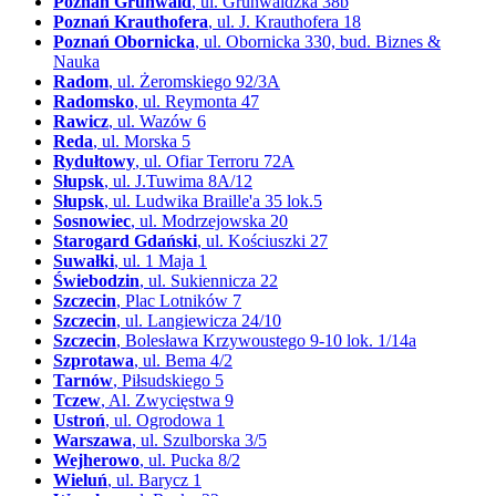
Poznań Grunwald
, ul. Grunwaldzka 38b
Poznań Krauthofera
, ul. J. Krauthofera 18
Poznań Obornicka
, ul. Obornicka 330, bud. Biznes &
Nauka
Radom
, ul. Żeromskiego 92/3A
Radomsko
, ul. Reymonta 47
Rawicz
, ul. Wazów 6
Reda
, ul. Morska 5
Rydułtowy
, ul. Ofiar Terroru 72A
Słupsk
, ul. J.Tuwima 8A/12
Słupsk
, ul. Ludwika Braille'a 35 lok.5
Sosnowiec
, ul. Modrzejowska 20
Starogard Gdański
, ul. Kościuszki 27
Suwałki
, ul. 1 Maja 1
Świebodzin
, ul. Sukiennicza 22
Szczecin
, Plac Lotników 7
Szczecin
, ul. Langiewicza 24/10
Szczecin
, Bolesława Krzywoustego 9-10 lok. 1/14a
Szprotawa
, ul. Bema 4/2
Tarnów
, Piłsudskiego 5
Tczew
, Al. Zwycięstwa 9
Ustroń
, ul. Ogrodowa 1
Warszawa
, ul. Szulborska 3/5
Wejherowo
, ul. Pucka 8/2
Wieluń
, ul. Barycz 1