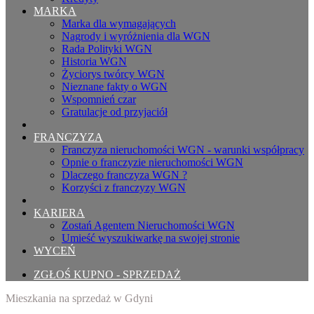
MARKA
Marka dla wymagających
Nagrody i wyróżnienia dla WGN
Rada Polityki WGN
Historia WGN
Życiorys twórcy WGN
Nieznane fakty o WGN
Wspomnień czar
Gratulacje od przyjaciół
FRANCZYZA
Franczyza nieruchomości WGN - warunki współpracy
Opnie o franczyzie nieruchomości WGN
Dlaczego franczyza WGN ?
Korzyści z franczyzy WGN
KARIERA
Zostań Agentem Nieruchomości WGN
Umieść wyszukiwarkę na swojej stronie
WYCEŃ
ZGŁOŚ KUPNO - SPRZEDAŻ
Mieszkania na sprzedaż w Gdyni