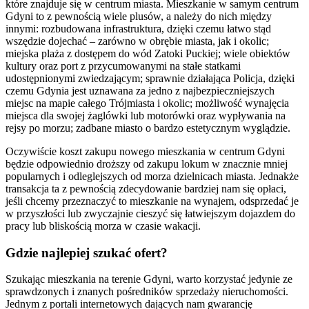
które znajduje się w centrum miasta. Mieszkanie w samym centrum
Gdyni to z pewnością wiele plusów, a należy do nich między
innymi: rozbudowana infrastruktura, dzięki czemu łatwo stąd
wszędzie dojechać – zarówno w obrębie miasta, jak i okolic;
miejska plaża z dostępem do wód Zatoki Puckiej; wiele obiektów
kultury oraz port z przycumowanymi na stałe statkami
udostępnionymi zwiedzającym; sprawnie działająca Policja, dzięki
czemu Gdynia jest uznawana za jedno z najbezpieczniejszych
miejsc na mapie całego Trójmiasta i okolic; możliwość wynajęcia
miejsca dla swojej żaglówki lub motorówki oraz wypływania na
rejsy po morzu; zadbane miasto o bardzo estetycznym wyglądzie.
Oczywiście koszt zakupu nowego mieszkania w centrum Gdyni
będzie odpowiednio droższy od zakupu lokum w znacznie mniej
popularnych i odleglejszych od morza dzielnicach miasta. Jednakże
transakcja ta z pewnością zdecydowanie bardziej nam się opłaci,
jeśli chcemy przeznaczyć to mieszkanie na wynajem, odsprzedać je
w przyszłości lub zwyczajnie cieszyć się łatwiejszym dojazdem do
pracy lub bliskością morza w czasie wakacji.
Gdzie najlepiej szukać ofert?
Szukając mieszkania na terenie Gdyni, warto korzystać jedynie ze
sprawdzonych i znanych pośredników sprzedaży nieruchomości.
Jednym z portali internetowych dających nam gwarancję