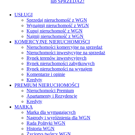
lub SPRZEDAŻ!
USŁUGI
Sprzedaj nieruchomość z WGN
Wynajmij nieruchomość z WGN
Kupuj nieruchomość z WGN
Najmij nieruchomość z WGN
KOMERCYJNE NIERUCHOMOŚCI
Nieruchomości komercyjne na sprzedaż
Nieruchomości inwestycyjne na sprzedaż
Rynek terenów inwestycyjnych
Rynek nieruchomości zabytkowych
Rynek nieruchomości na wynajem
Komentarze i opinie
Kredyty
PREMIUM NIERUCHOMOŚCI
Nieruchomości Premium
Apartamenty i Rezydencje
Kredyty
MARKA
Marka dla wymagających
Nagrody i wyróżnienia dla WGN
Rada Polityki WGN
Historia WGN
Życiorys twórcy WGN