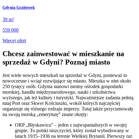
Gdynia Grabówek
39 m²
559 000
Więcej ofert
Chcesz zainwestować w mieszkanie na
sprzedaż w Gdyni? Poznaj miasto
Jest wiele nowych mieszkań na sprzedaż w Gdyni, ponieważ to
nowoczesne i wciąż rozwijające się miasto. Mieszka w nim około
250 tysięcy osób. Gdynia stanowi istotny ośrodek gospodarki
morskiej, handlu międzynarodowego, nauki i szkolnictwa
wyższego, jak też kultury i turystyki. Najważniejsze zadania pełnią
tutaj Port oraz Skwer Kościuszki, wokół których najczęściej
organizuje się różnego rodzaju imprezy. Tutaj także przycumowały
na swoją morską „emeryturę” znane okręty:
ORP „Błyskawica” – jeden z najwspanialszych w swojej
grupie. To polski niszczyciel, który został wybudowany w
latach 1935–1936 na terenie Wielkiej Brytanii. Pierwszy raz