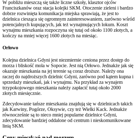
W pobliżu mieszczą się także liczne szkoły, klasztor ojców
Franciszkanów oraz stacja kolejki SKM. Otoczenie zieleni i bardzo
dobrze rozwinięta komunikacja miejska sprawiają, że jest to
dzielnica ciesząca się ogromnym zainteresowaniem, zarówno wśród
potencjalnych kupujących, jak też wynajmujących lokum. Koszt
wynajmu mieszkania rozpoczyna się tutaj od około 1100 złotych, a
kończy na mniej więcej 1600 złotych na miesiąc.
Orłowo
Kolejna dzielnica Gdyni jest niezmiernie ceniona przez dostęp do
morza i bliskość mola w Sopocie. Jest nią Orłowo. Jednakże jak się
okazuje mieszkania na jej terenie są coraz droższe. Należy ona
raczej do najdroższych dzielnic Gdyni, zarówno pod kątem kupna i
sprzedaży mieszkań, jak i wynajmu. Na przykład za wynajem
trzypokojowego mieszkania należy zapłacić tutaj około 2000
złotych miesięcznie.
Zdecydowanie tańsze mieszkania znajdują się w dzielnicach takich
jak Karwiny, Pogórze, Oksywie, czy też Wielki Kack. Jednakże
równocześnie są to nieco mniej popularne dzielnice Gdyni,
zdecydowanie bardziej oddalone od centrum i nieskomunikowane
linią SKM.
Ceny mieszkań nad morzem