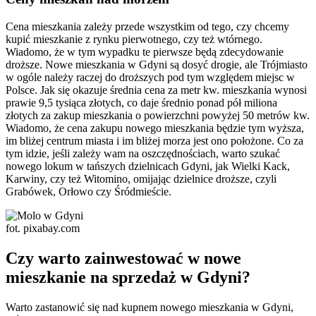
Cena mieszkania zależy przede wszystkim od tego, czy chcemy
kupić mieszkanie z rynku pierwotnego, czy też wtórnego.
Wiadomo, że w tym wypadku te pierwsze będą zdecydowanie
droższe. Nowe mieszkania w Gdyni są dosyć drogie, ale Trójmiasto
w ogóle należy raczej do droższych pod tym względem miejsc w
Polsce. Jak się okazuje średnia cena za metr kw. mieszkania wynosi
prawie 9,5 tysiąca złotych, co daje średnio ponad pół miliona
złotych za zakup mieszkania o powierzchni powyżej 50 metrów kw.
Wiadomo, że cena zakupu nowego mieszkania będzie tym wyższa,
im bliżej centrum miasta i im bliżej morza jest ono położone. Co za
tym idzie, jeśli zależy wam na oszczędnościach, warto szukać
nowego lokum w tańszych dzielnicach Gdyni, jak Wielki Kack,
Karwiny, czy też Witomino, omijając dzielnice droższe, czyli
Grabówek, Orłowo czy Śródmieście.
fot. pixabay.com
Czy warto zainwestować w nowe
mieszkanie na sprzedaż w Gdyni?
Warto zastanowić się nad kupnem nowego mieszkania w Gdyni,