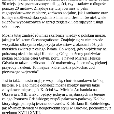
50 miejsc jest przeznaczonych dla gości, czyli statków o długości
poniżej 20 metrów. Znajduje się tutaj również w pełni
zagospodarowane zaplecze, zarówno socjalne, jak i sanitarne oraz
istnieje możliwość skorzystania z Internetu. Jest tu również wiele
sklepów wyposażonych w sprzęt żeglarski i oferujących usługi
szkutnicze.
Można tutaj znaleźć również skarbnicę wiedzy o polskim morzu,
jaką jest Muzeum Oceanograficzne. Znajduje się w nim przede
wszystkim olbrzymia ekspozycja akwariów z okazami różnych
morskich zwierząt z całego świata. Co więcej, gdy wejdziemy na
położoną niedaleko stąd Kamienną Górę, możemy podziwiać
piękną panoramę całej Gdyni, portu, a nawet Mierzei Helskiej.
Gdynia to także niezliczona ilość malowniczych terenów, pięknej
przyrody i zieleni. To miejsce, które można pokochać „od
pierwszego wejrzenia”.
Jest to także miasto mające wspaniałą, choć stosunkowo krótką
historię. Na jego mapie odnaleźć można między innymi takie
zabytkowe miejsca, jak Kościół św. Michała Archanioła na
Oksywiu z XIII wieku, będący jednym z najstarszych na terenie
całego Pomorza Gdańskiego; zespół pałacowo-parkowy Kolibki,
który sięga pamięcią jeszcze do czasów Króla Jana III Sobieskiego,
jak również dworek w neogotyckim stylu w Orłowie, pochodzący z
przełomu XVII i XVIII.