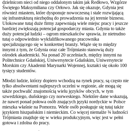
dzielnicom nieci od niego oddalonym takim jak Redłowo, Wzgórze
Świętego Maksymiliana czy Orłowo. Jak się okazuje, Gdynia jest
również miastem, które dysponuje nowoczesną i stale rozwijającą
się infrastrukturą niezbędną do prowadzenia na jej terenie biznesu.
Ulokowane tutaj duże firmy zapewniają wiele miejsc pracy i jeszcze
bardziej zwiększają potencjał gospodarczy miasta. Gdynia to także
duży potencjał ludzki – ogrom mieszkańców sprawia, że nietrudno
tutaj o odpowiednio wykfalifikowanego pracownika
specjalizującego się w konkretnej branży. Wiąże się to między
innymi z tym, że Gdynia oraz całe Trójmiasto stanowią duży
ośrodek akademicki. Na ponad 20 uczelniach, między innymi na
Politechnice Gdańskiej, Uniwersytecie Gdańskim, Uniwersytecie
Morskim czy Akademii Marynarki Wojennej, kształci się około 100
tysięcy studentów.
Młodzi ludzie, którzy dopiero wchodzą na rynek pracy, są często nie
tylko absolwentami najlepszych uczelni w regionie, ale mogą się
także pochwalić znajomością wielu języków obcych, w tym
szwedzkiego, duńskiego czy norweskiego. Niektóre dane wskazują,
że nawet ponad połowa osób znających języki nordyckie w Polsce
mieszka właśnie na Pomorzu. Wiele osób posługuje się tutaj także
językiem hiszpańskim i niemieckim. Co więcej niemalże ¾ ludności
Trójmiasta znajduje się w wieku produkcyjnym, więc jest w pełni
gotowa i zdolna do pracy.